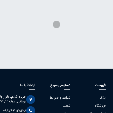
فهرست
دسترسی سریع
ارتباط با ما
جزیره قشم، بلوار و
بلاگ
شرایط و ضوابط
فوقانی، پلاک 2072/3
فروشگاه
شعب
+987691028128