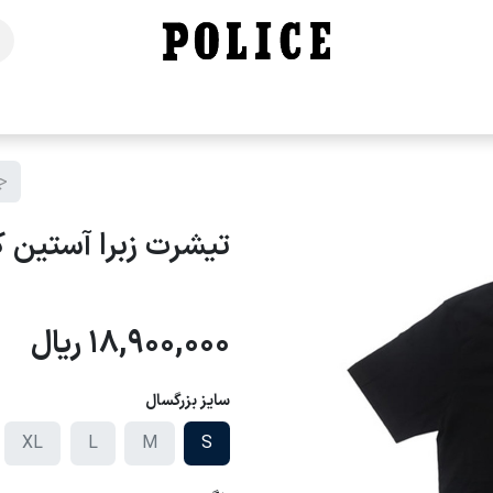
خانه
فروشگاه
محصولات
برندهای ما
تماس با ما
تیشرت زبرا آستین کوتاه
18,900,000
ریال
سایز بزرگسال
XL
L
M
S