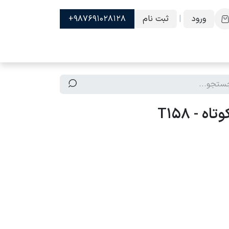
ورود
|
ثبت نام
987691028128+
 - T158