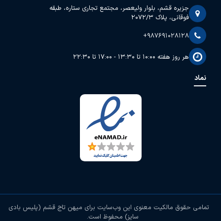
جزیره قشم، بلوار ولیعصر، مجتمع تجاری ستاره، طبقه
فوقانی، پلاک 2072/3
+987691028128
هر روز هفته 10:00 تا 13:30 - 17:00 تا 22:30
نماد
تمامی حقوق مالکیت معنوی این وب‌سایت برای
میهن تاج قشم (پلیس بادی
سایز)
محفوظ است.