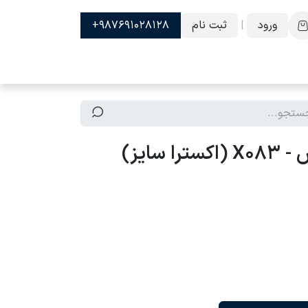
ورود
|
ثبت نام
987691028128+
 سایز)