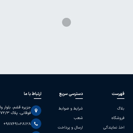
فهرست
دسترسی سریع
ارتباط با ما
جزیره قشم، بلوار و
بلاگ
شرایط و ضوابط
فوقانی، پلاک 2072/3
فروشگاه
شعب
+987691028128
اخذ نمایندگی
ارسال و پرداخت