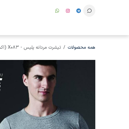
رف نظر و مشاهده محتوا
همه محصولات
تیشرت مردانه پلیس - X083 (اکسترا سایز)