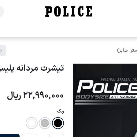
خانه
فروشگاه
محصولات
برندهای ما
تماس با ما
تیشرت مردانه پلیس - X083 (اکسترا
22,990,000
ریال
رنگ