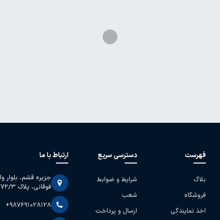
فهرست
دسترسی سریع
ارتباط با ما
جزیره قشم، بلوار و
بلاگ
شرایط و ضوابط
فوقانی، پلاک 2072/3
فروشگاه
شعب
+987691028128
اخذ نمایندگی
ارسال و پرداخت