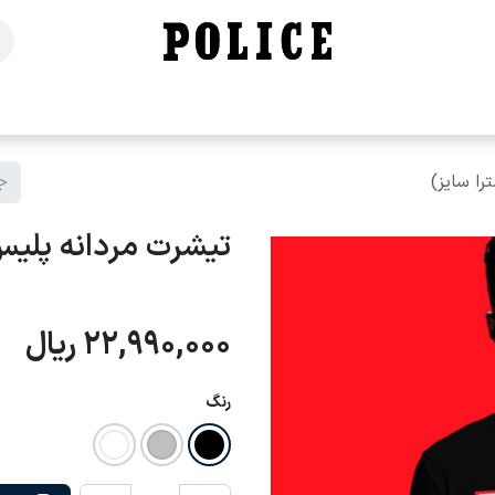
خانه
فروشگاه
محصولات
برندهای ما
تماس با ما
تیشرت مردانه پلیس - X118 (اکسترا
22,990,000
ریال
رنگ