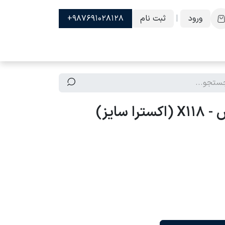
ورود
|
ثبت نام
987691028128+
 سایز)