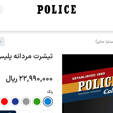
خانه
فروشگاه
محصولات
برندهای ما
تماس با ما
تیشرت مردانه پلیس - XC006 (اکسترا
22,990,000
ریال
رنگ