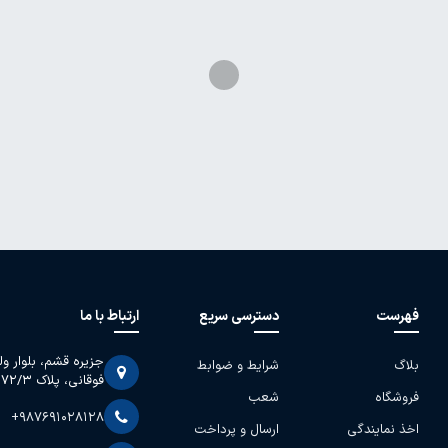
فهرست
دسترسی سریع
ارتباط با ما
جزیره قشم، بلوار و
بلاگ
شرایط و ضوابط
فوقانی، پلاک 2072/3
فروشگاه
شعب
+987691028128
اخذ نمایندگی
ارسال و پرداخت