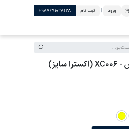
ورود
|
ثبت نام
987691028128+
 سایز)