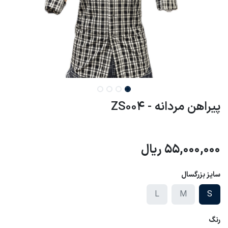
پیراهن مردانه - ZS004
55,000,000
ریال
سایز بزرگسال
L
M
S
رنگ