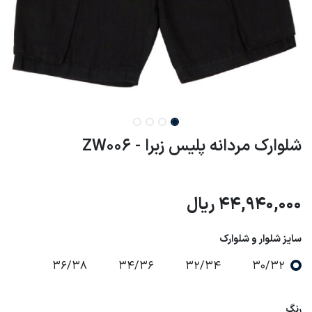
شلوارک مردانه پلیس زبرا - ZW006
44,940,000
ریال
سایز شلوار و شلوارک
36/38
34/36
32/34
30/32
رنگ