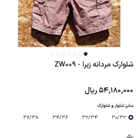
شلوارک مردانه زبرا - ZW009
54,180,000
ریال
سایز شلوار و شلوارک
36/38
34/36
32/34
30/32
رنگ