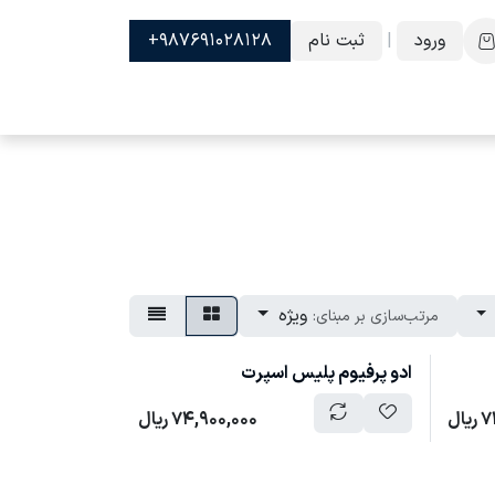
ورود
|
ثبت نام
987691028128+
ویژه
مرتب‌سازی بر مبنای:
ادو پرفیوم پلیس اسپرت
7
ریال
74,900,000
ریال