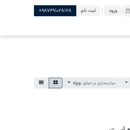
ورود
|
ثبت نام
987691028128+
ویژه
مرتب‌سازی بر مبنای: